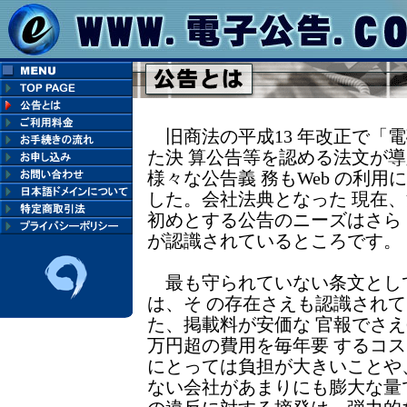
旧商法の平成13 年改正で「電
た決 算公告等を認める法文が
様々な公告義 務もWeb の利
した。会社法典となった 現在、
初めとする公告のニーズはさら
が認識されているところです。
最も守られていない条文とし
は、そ の存在さえも認識され
た、掲載料が安価な 官報でさえ6
万円超の費用を毎年要 するコ
にとっては負担が大きいことや
ない会社があまりにも膨大な量